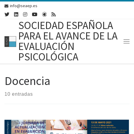
info@seaep.es
Skip to content
SOCIEDAD ESPAÑOLA
PARA EL AVANCE DE LA
EVALUACIÓN
Me
PSICOLÓGICA
Docencia
10 entradas