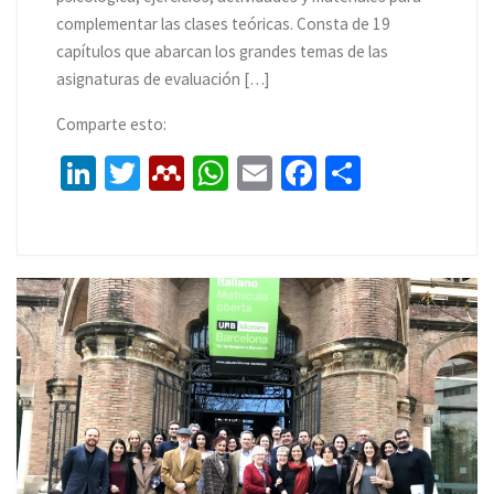
complementar las clases teóricas. Consta de 19
capítulos que abarcan los grandes temas de las
asignaturas de evaluación […]
Comparte esto:
Li
T
M
W
E
Fa
C
n
wi
e
h
m
ce
o
ke
tt
n
at
ai
b
m
dI
er
d
sA
l
o
p
n
el
p
o
ar
ey
p
k
tir