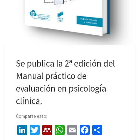
Se publica la 2ª edición del
Manual práctico de
evaluación en psicología
clínica.
Comparte esto:
Li
T
M
W
E
Fa
C