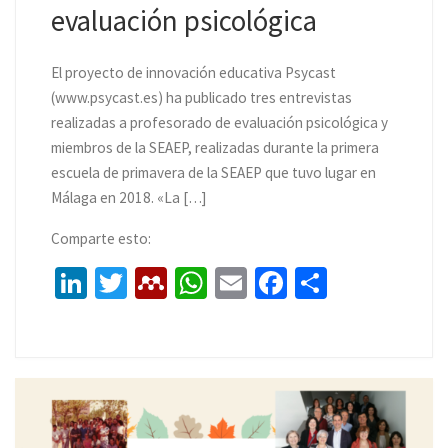
evaluación psicológica
El proyecto de innovación educativa Psycast
(www.psycast.es) ha publicado tres entrevistas
realizadas a profesorado de evaluación psicológica y
miembros de la SEAEP, realizadas durante la primera
escuela de primavera de la SEAEP que tuvo lugar en
Málaga en 2018. «La […]
Comparte esto:
Li
T
M
W
E
Fa
C
n
wi
e
h
m
ce
o
ke
tt
n
at
ai
b
m
dI
er
d
sA
l
o
p
n
el
p
o
ar
ey
p
k
tir