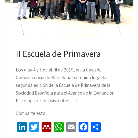
II Escuela de Primavera
Los días 4 y 5 de abril de 2019, en la Casa de
Convalecencia de Barcelona ha tenido lugar la
segunda edición de la Escuela de Primavera de la
Sociedad Española para el Avance de la Evaluación
Psicológica. Los asistentes […]
Comparte esto:
Li
T
M
W
E
Fa
C
n
wi
e
h
m
ce
o