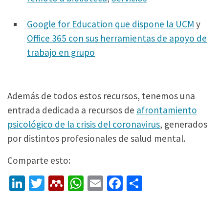
Google for Education que dispone la UCM
y
Office 365 con sus herramientas de apoyo de
trabajo en grupo
Además de todos estos recursos, tenemos una
entrada dedicada a recursos de
afrontamiento
psicológico de la crisis del coronavirus
, generados
por distintos profesionales de salud mental.
Comparte esto:
Li
T
M
W
E
Fa
C
n
wi
e
h
m
ce
o
ke
tt
n
at
ai
b
m