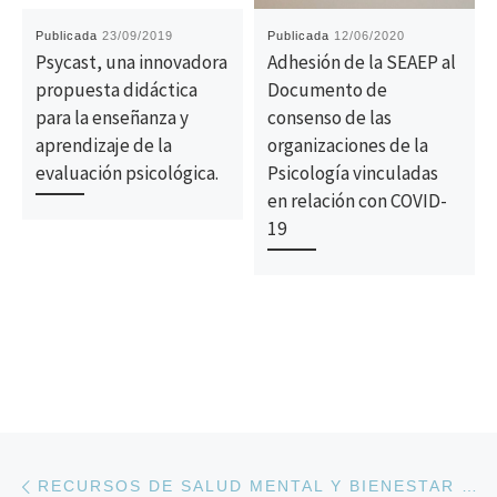
Publicada
23/09/2019
Publicada
12/06/2020
Psycast, una innovadora
Adhesión de la SEAEP al
propuesta didáctica
Documento de
para la enseñanza y
consenso de las
aprendizaje de la
organizaciones de la
evaluación psicológica.
Psicología vinculadas
en relación con COVID-
19
Navegación de la entrada
Entrada anterior
RECURSOS DE SALUD MENTAL Y BIENESTAR EMOCIONAL DURANTE LA CRISIS DEL CORONAVIRUS.