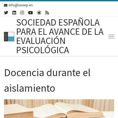
info@seaep.es
Skip to content
SOCIEDAD ESPAÑOLA
PARA EL AVANCE DE LA
EVALUACIÓN
Me
PSICOLÓGICA
Docencia durante el
aislamiento