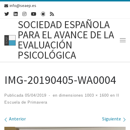
info@seaep.es
Skip to content
SOCIEDAD ESPAÑOLA
PARA EL AVANCE DE LA
EVALUACIÓN
Me
PSICOLÓGICA
IMG-20190405-WA0004
Publicada
05/04/2019
-
en dimensiones
1003 × 1600
en
II
Escuela de Primavera
Navegación de imágenes
Anterior
Siguiente