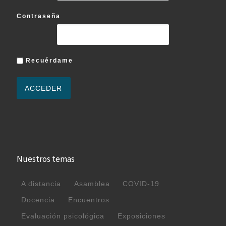
Contraseña
Recuérdame
Nuestros temas
A distancia
Asamblea
COVID-19
Docencia
Encuentros
Evaluación psicológica
Exposiciones