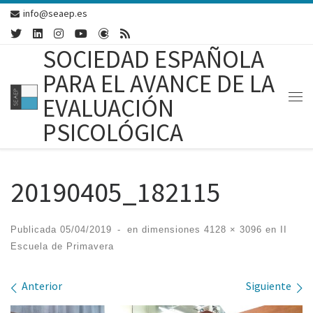
info@seaep.es
Skip to content
SOCIEDAD ESPAÑOLA
PARA EL AVANCE DE LA
EVALUACIÓN
Me
PSICOLÓGICA
20190405_182115
Publicada
05/04/2019
-
en dimensiones
4128 × 3096
en
II
Escuela de Primavera
Navegación de imágenes
Anterior
Siguiente