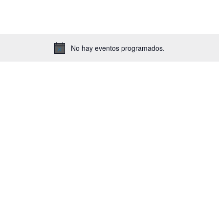
No hay eventos programados.
A
v
i
s
o