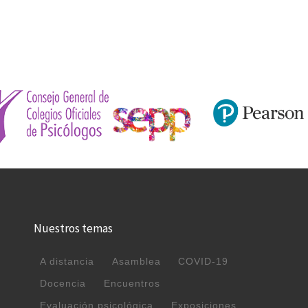
Nuestros temas
A distancia
Asamblea
COVID-19
Docencia
Encuentros
Evaluación psicológica
Exposiciones