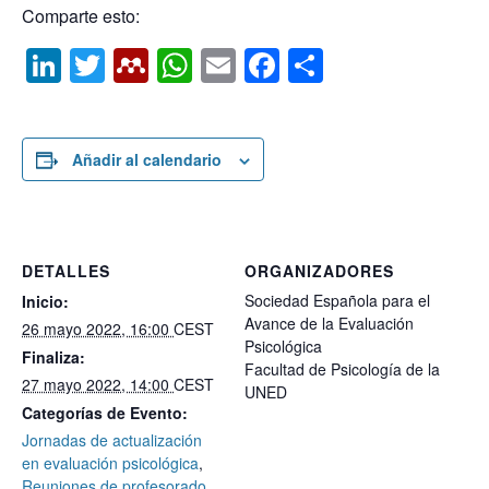
Comparte esto:
Li
T
M
W
E
F
C
n
wi
e
h
m
a
o
k
tt
n
at
ail
c
m
e
er
d
s
e
p
Añadir al calendario
dI
el
A
b
ar
n
e
p
o
tir
y
p
o
DETALLES
ORGANIZADORES
k
Sociedad Española para el
Inicio:
Avance de la Evaluación
26 mayo 2022, 16:00
CEST
Psicológica
Finaliza:
Facultad de Psicología de la
27 mayo 2022, 14:00
CEST
UNED
Categorías de Evento:
Jornadas de actualización
en evaluación psicológica
,
Reuniones de profesorado