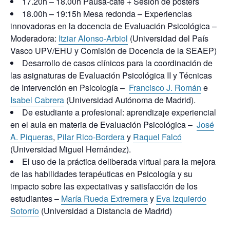
17.20h – 18.00h Pausa-café + Sesión de posters
18.00h – 19:15h Mesa redonda – Experiencias
innovadoras en la docencia de Evaluación Psicológica –
Moderadora:
Itziar Alonso-Arbiol
(Universidad del País
Vasco UPV/EHU y Comisión de Docencia de la SEAEP)
Desarrollo de casos clínicos para la coordinación de
las asignaturas de Evaluación Psicológica II y Técnicas
de Intervención en Psicología –
Francisco J. Román
e
Isabel Cabrera
(Universidad Autónoma de Madrid).
De estudiante a profesional: aprendizaje experiencial
en el aula en materia de Evaluación Psicológica –
José
A. Piqueras
,
Pilar Rico-Bordera
y
Raquel Falcó
(Universidad Miguel Hernández).
El uso de la práctica deliberada virtual para la mejora
de las habilidades terapéuticas en Psicología y su
impacto sobre las expectativas y satisfacción de los
estudiantes –
María Rueda Extremera
y
Eva Izquierdo
Sotorrío
(Universidad a Distancia de Madrid)