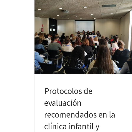
n
el
p
o
a
ey
p
k
ti
Protocolos de
evaluación
recomendados en la
clínica infantil y