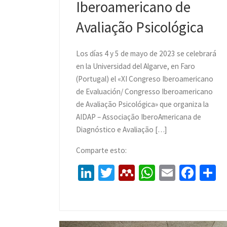
Iberoamericano de
Avaliação Psicológica
Los días 4 y 5 de mayo de 2023 se celebrará
en la Universidad del Algarve, en Faro
(Portugal) el «XI Congreso Iberoamericano
de Evaluación/ Congresso Iberoamericano
de Avaliação Psicológica» que organiza la
AIDAP – Associação IberoAmericana de
Diagnóstico e Avaliação […]
Comparte esto:
Li
T
M
W
E
Fa
C
n
wi
e
h
m
ce
o
ke
tt
n
at
ai
b
dI
er
d
sA
l
o
p