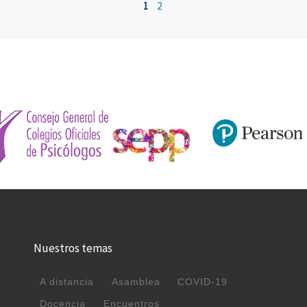
1
2
Nuestros temas
A distancia
Asamblea
COVID-19
Docencia
Encuentros