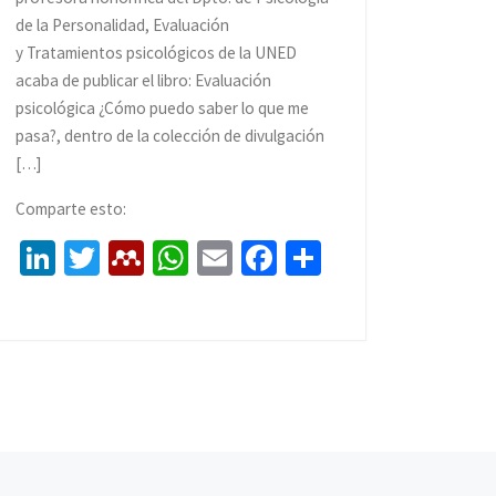
de la Personalidad, Evaluación
y Tratamientos psicológicos de la UNED
acaba de publicar el libro: Evaluación
psicológica ¿Cómo puedo saber lo que me
pasa?, dentro de la colección de divulgación
[…]
Comparte esto:
Li
T
M
W
E
Fa
C
n
wi
e
h
m
ce
o
ke
tt
n
at
ai
b
m
dI
er
d
sA
l
o
p
n
el
p
o
ar
ey
p
k
tir
En