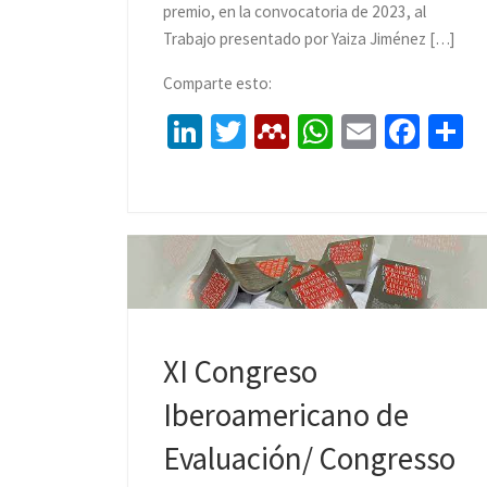
premio, en la convocatoria de 2023, al
Trabajo presentado por Yaiza Jiménez […]
Comparte esto:
Li
T
M
W
E
Fa
C
n
wi
e
h
m
ce
o
ke
tt
n
at
ai
b
dI
er
d
sA
l
o
p
n
el
p
o
a
ey
p
k
ti
XI Congreso
Iberoamericano de
Evaluación/ Congresso