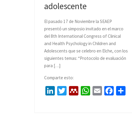
adolescente
El pasado 17 de Noviembre la SEAEP
presentó un simposio invitado en el marco
del 8th International Congress of Clinical
and Health Psychology in Children and
Adolescents que se celebro en Elche, con los
siguientes temas: “Protocolo de evaluación
para […]
Comparte esto:
Li
T
M
W
E
Fa
C
n
wi
e
h
m
ce
o
ke
tt
n
at
ai
b
dI
er
d
sA
l
o
p
n
el
p
o
a