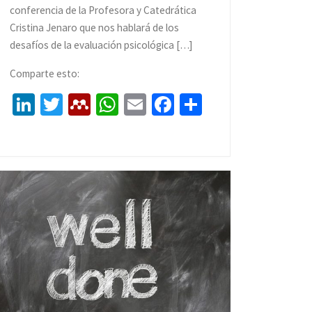
conferencia de la Profesora y Catedrática
Cristina Jenaro que nos hablará de los
desafíos de la evaluación psicológica […]
Comparte esto:
Li
T
M
W
E
Fa
C
n
wi
e
h
m
ce
o
ke
tt
n
at
ai
b
m
dI
er
d
sA
l
o
p
n
el
p
o
ar
ey
p
k
tir