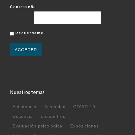
Contraseña
Recuérdame
Nuestros temas
A distancia
Asamblea
COVID-19
Docencia
Encuentros
Evaluación psicológica
Exposiciones