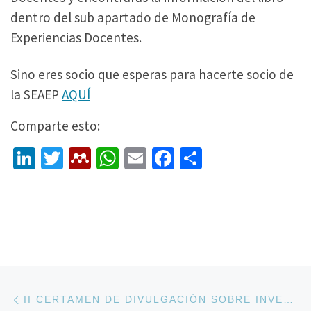
dentro del sub apartado de Monografía de
Experiencias Docentes.
Sino eres socio que esperas para hacerte socio de
la SEAEP
AQUÍ
Comparte esto:
Li
T
M
W
E
Fa
C
n
wi
e
h
m
ce
o
ke
tt
n
at
ai
b
m
dI
er
d
sA
l
o
p
n
el
p
o
ar
ey
p
k
tir
Navegación de la entrada
Entrada anterior
II CERTAMEN DE DIVULGACIÓN SOBRE INVESTIGACIONES DOCTORALES EN EVALUACIÓN PSICOLÓGICA PREMIO SEAEP