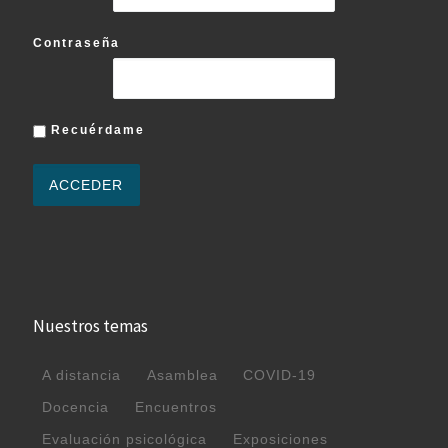
Contraseña
Recuérdame
Nuestros temas
A distancia
Asamblea
COVID-19
Docencia
Encuentros
Evaluación psicológica
Exposiciones