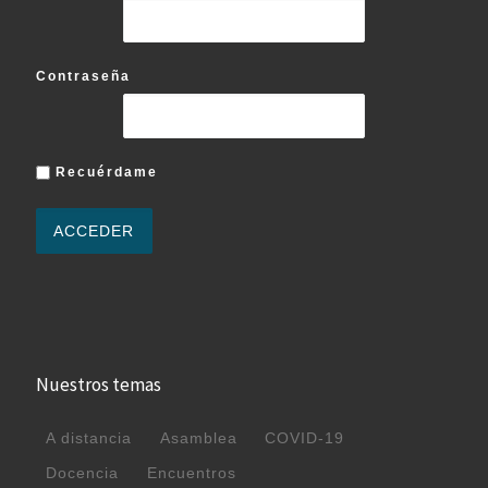
Contraseña
Recuérdame
Nuestros temas
A distancia
Asamblea
COVID-19
Docencia
Encuentros