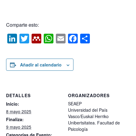
Comparte esto:
Li
T
M
W
E
F
C
n
wi
e
h
m
a
o
k
tt
n
at
ail
c
m
e
er
d
s
e
p
Añadir al calendario
dI
el
A
b
ar
n
e
p
o
tir
y
p
o
DETALLES
ORGANIZADORES
k
SEAEP
Inicio:
Universidad del País
8 mayo 2025
Vasco/Euskal Herriko
Finaliza:
Unibertsitatea. Facultad de
9 mayo 2025
Psicología
Categorías de Evento: