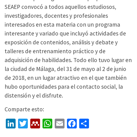
SEAEP convocó a todos aquellos estudiosos,
investigadores, docentes y profesionales
interesados en esta materia con un programa
interesante y variado que incluyó actividades de
exposición de contenidos, análisis y debate y
talleres de entrenamiento práctico y de
adquisición de habilidades. Todo ello tuvo lugar en
la ciudad de Málaga, del 31 de mayo al 2 de junio
de 2018, en un lugar atractivo en el que también
hubo oportunidades para el contacto social, la
distensión y el disfrute.
Comparte esto:
Li
T
M
W
E
Fa
C
n
wi
e
h
m
ce
o