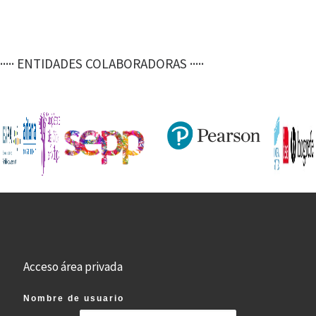
n
el
p
o
ar
ey
p
k
tir
····· ENTIDADES COLABORADORAS ·····
Acceso área privada
Nombre de usuario