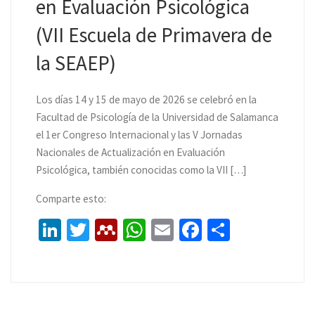
en Evaluación Psicológica
(VII Escuela de Primavera de
la SEAEP)
Los días 14 y 15 de mayo de 2026 se celebró en la
Facultad de Psicología de la Universidad de Salamanca
el 1er Congreso Internacional y las V Jornadas
Nacionales de Actualización en Evaluación
Psicológica, también conocidas como la VII […]
Comparte esto:
Li
T
M
W
E
Fa
C
n
wi
e
h
m
ce
o
ke
tt
n
at
ai
b
m
dI
er
d
sA
l
o
p