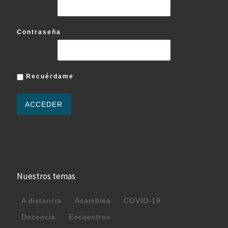
Contraseña
Recuérdame
Nuestros temas
A distancia
Asamblea
COVID-19
Docencia
Encuentros