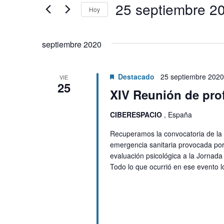
Eventos
25 septi
Hoy
S
e
septiembre 2020
l
e
c
Destacado
25 septiembre 2020
VIE
25
c
XIV Reunión de pro
i
o
CIBERESPACIO
, España
n
Recuperamos la convocatoria de la 
a
emergencia sanitaria provocada por
l
evaluación psicológica a la Jornada
a
Todo lo que ocurrió en ese evento l
f
e
c
h
a