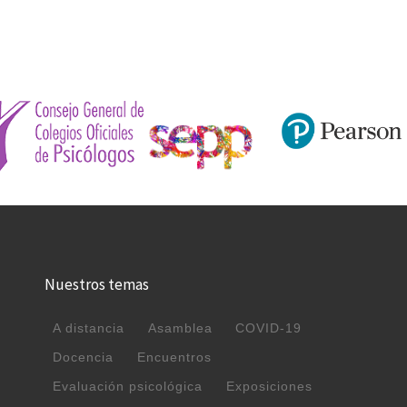
Nuestros temas
A distancia
Asamblea
COVID-19
Docencia
Encuentros
Evaluación psicológica
Exposiciones