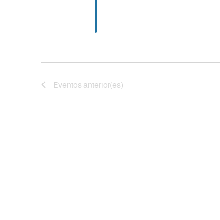
.
Eventos
anterior(es)